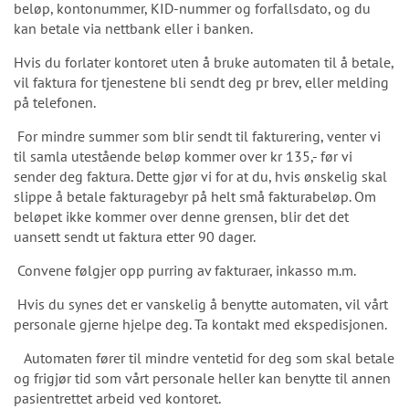
beløp, kontonummer, KID-nummer og forfallsdato, og du
kan betale via nettbank eller i banken.
Hvis du forlater kontoret uten å bruke automaten til å betale,
vil faktura for tjenestene bli sendt deg pr brev, eller melding
på telefonen.
For mindre summer som blir sendt til fakturering, venter vi
til samla utestående beløp kommer over kr 135,- før vi
sender deg faktura. Dette gjør vi for at du, hvis ønskelig skal
slippe å betale fakturagebyr på helt små fakturabeløp. Om
beløpet ikke kommer over denne grensen, blir det det
uansett sendt ut faktura etter 90 dager.
Convene følgjer opp purring av fakturaer, inkasso m.m.
Hvis du synes det er vanskelig å benytte automaten, vil vårt
personale gjerne hjelpe deg. Ta kontakt med ekspedisjonen.
Automaten fører til mindre ventetid for deg som skal betale
og frigjør tid som vårt personale heller kan benytte til annen
pasientrettet arbeid ved kontoret.