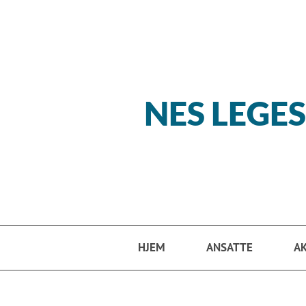
Hopp til hovedinnhold
NES LEGE
HJEM
ANSATTE
A