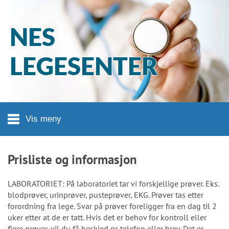
Hopp til hovedinnhold
NES
LEGESENTER
Vis meny
Prisliste og informasjon
LABORATORIET: På laboratoriet tar vi forskjellige prøver. Eks.
blodprøver, urinprøver, pusteprøver, EKG. Prøver tas etter
forordning fra lege. Svar på prøver foreligger fra en dag til 2
uker etter at de er tatt. Hvis det er behov for kontroll eller
flere prøver, vil du få beskjed pr. telefon eller brev. Det er